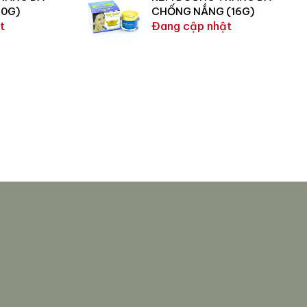
60G)
CHỐNG NẮNG (16G)
t
Đang cập nhật