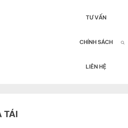
TƯ VẤN
CHÍNH SÁCH
LIÊN HỆ
 TÁI