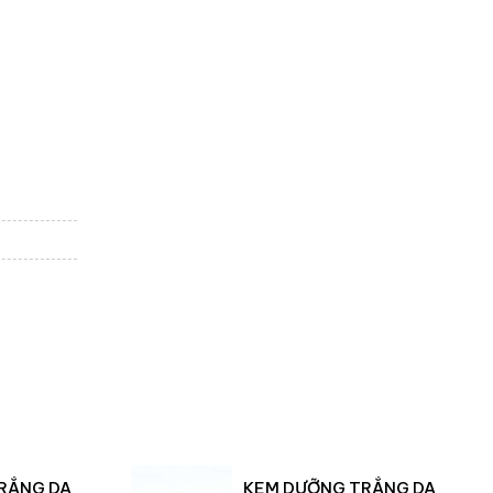
RẮNG DA
KEM DƯỠNG TRẮNG DA