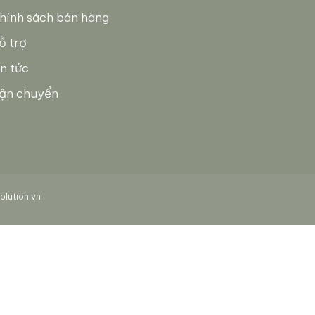
hính sách bán hàng
ỗ trợ
in tức
ận chuyển
lution.vn