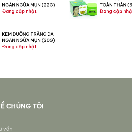
NGĂN NGỪA MỤN (22G)
TOÀN THÂN (
Đang cập nhật
Đang cập nhậ
KEM DƯỠNG TRẮNG DA
NGĂN NGỪA MỤN (30G)
Đang cập nhật
Ề CHÚNG TÔI
ư vấn