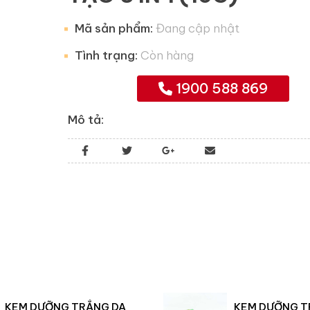
Mã sản phẩm:
Đang cập nhật
Tình trạng:
Còn hàng
1900 588 869
Mô tả:
KEM DƯỠNG TRẮNG DA
KEM DƯỠNG T