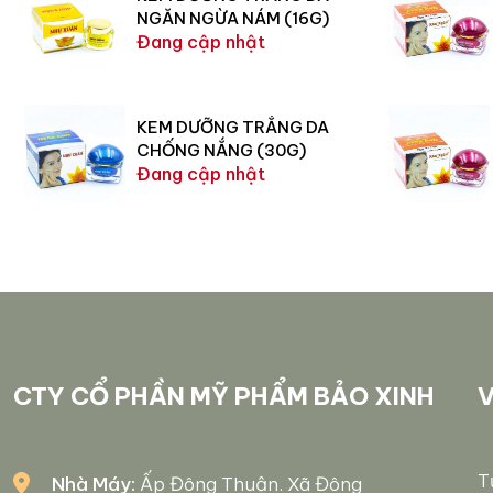
NGĂN NGỪA NÁM (16G)
Đang cập nhật
KEM DƯỠNG TRẮNG DA
CHỐNG NẮNG (30G)
Đang cập nhật
CTY CỔ PHẦN MỸ PHẨM BẢO XINH
V
T
Nhà Máy:
Ấp Đông Thuận. Xã Đông