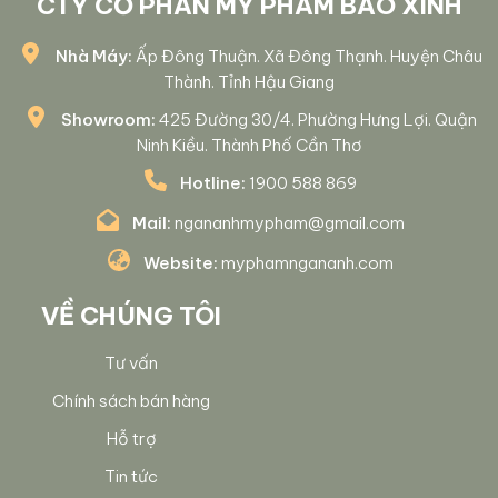
CTY CỔ PHẦN MỸ PHẨM BẢO XINH
Nhà Máy:
Ấp Đông Thuận. Xã Đông Thạnh. Huyện Châu
Thành. Tỉnh Hậu Giang
Showroom:
425 Đường 30/4. Phường Hưng Lợi. Quận
Ninh Kiều. Thành Phố Cần Thơ
Hotline:
1900 588 869
Mail:
ngananhmypham@gmail.com
Website:
myphamngananh.com
VỀ CHÚNG TÔI
Tư vấn
Chính sách bán hàng
Hỗ trợ
Tin tức