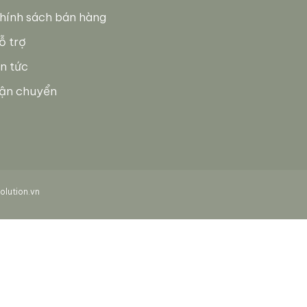
hính sách bán hàng
ỗ trợ
in tức
ận chuyển
lution.vn