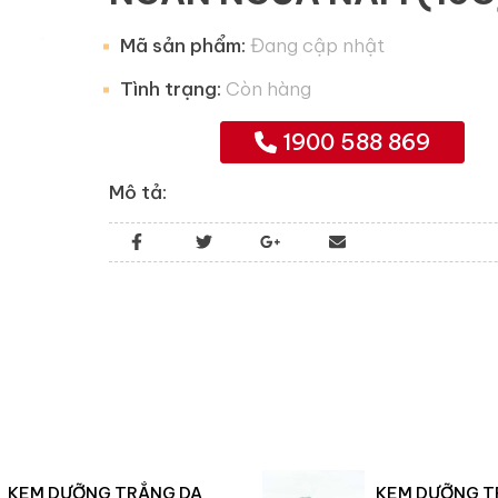
Mã sản phẩm:
Đang cập nhật
Tình trạng:
Còn hàng
1900 588 869
Mô tả:
KEM DƯỠNG TRẮNG DA
KEM DƯỠNG T