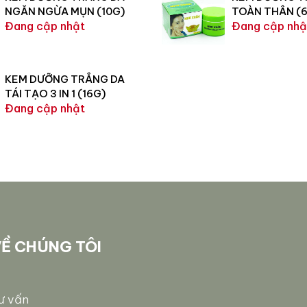
NGĂN NGỪA MỤN (10G)
TOÀN THÂN (
Đang cập nhật
Đang cập nhậ
KEM DƯỠNG TRẮNG DA
TÁI TẠO 3 IN 1 (16G)
Đang cập nhật
Ề CHÚNG TÔI
ư vấn