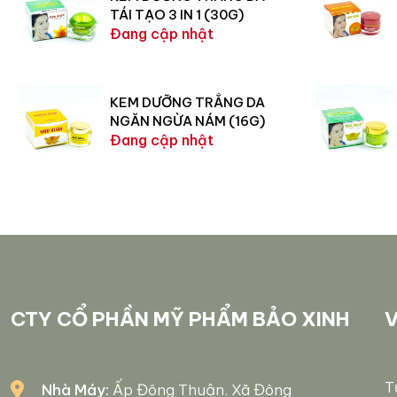
TÁI TẠO 3 IN 1 (30G)
Đang cập nhật
KEM DƯỠNG TRẮNG DA
NGĂN NGỪA NÁM (16G)
Đang cập nhật
CTY CỔ PHẦN MỸ PHẨM BẢO XINH
V
T
Nhà Máy:
Ấp Đông Thuận. Xã Đông