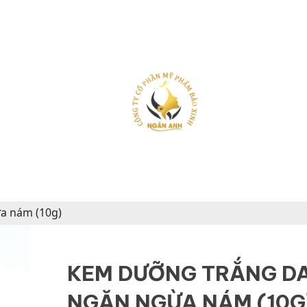
a nám (10g)
KEM DƯỠNG TRẮNG D
NGĂN NGỪA NÁM (10G