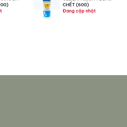
60G)
CHẾT (60G)
t
Đang cập nhật