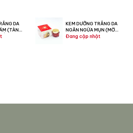
RẮNG DA
KEM DƯỠNG TRẮNG DA
ÁM (TÀN
NGĂN NGỪA MỤN (MỜ
MỒI) 20G
t
THÂM – GIẢM SẸO) 20G
Đang cập nhật