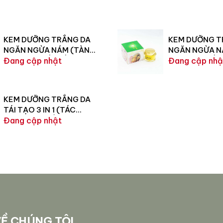
KEM DƯỠNG TRẮNG DA
KEM DƯỠNG T
NGĂN NGỪA NÁM (TÀN
NGĂN NGỪA N
NHANG – ĐỒI MỒI) 30G
Đang cập nhật
NHANG – ĐỒI 
Đang cập nhậ
KEM DƯỠNG TRẮNG DA
TÁI TẠO 3 IN 1 (TÁC
ĐỘNG LÊN NẾP NHĂN –
Đang cập nhật
TÁI TẠO LÀN DA BỊ HƯ
TỔN) 15G
Ề CHÚNG TÔI