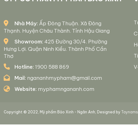
T
Nhà Máy:
Ấp Đông Thuận. Xã Đông
Thạnh. Huyện Châu Thành. Tỉnh Hậu Giang
C
Showroom:
425 Đường 30/4. Phường
H
Hưng Lợi. Quận Ninh Kiều. Thành Phố Cần
T
Thơ
Hotline:
1900 588 869
V
Mail:
ngananhmypham@gmail.com
Website:
myphamngananh.com
Copyright © 2022, Mỹ phẩm Bảo Xinh - Ngân Anh, Designed by
Taynamso