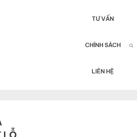
TƯ VẤN
CHÍNH SÁCH
LIÊN HỆ
A
 LỖ