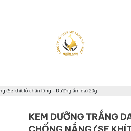
 (Se khít lỗ chân lông – Dưỡng ẩm da) 20g
KEM DƯỠNG TRẮNG D
CHỐNG NẮNG (SE KHÍT