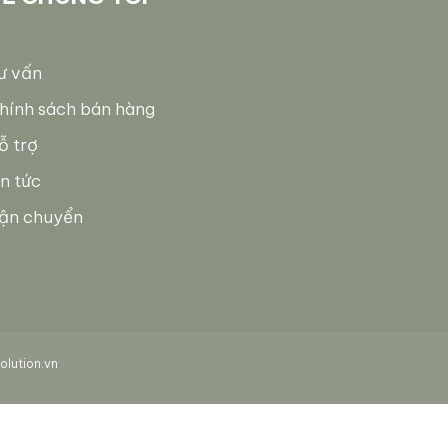
ư vấn
hính sách bán hàng
ỗ trợ
in tức
ận chuyển
lution.vn