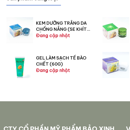
KEM DƯỠNG TRẮNG DA
CHỐNG NẮNG (SE KHÍT
LỖ CHÂN LÔNG) 15G
Đang cập nhật
GEL LÀM SẠCH TẾ BÀO
CHẾT (60G)
Đang cập nhật
CTY CỔ PHẦN MỸ PHẨM BẢO XINH
V