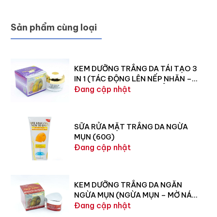
Sản phẩm cùng loại
KEM DƯỠNG TRẮNG DA TÁI TẠO 3
IN 1 (TÁC ĐỘNG LÊN NẾP NHĂN –
TÁI TẠO LÀN DA BỊ HƯ TỔN) 25G
Đang cập nhật
SỮA RỬA MẶT TRẮNG DA NGỪA
MỤN (60G)
Đang cập nhật
KEM DƯỠNG TRẮNG DA NGĂN
NGỪA MỤN (NGỪA MỤN – MỜ NÁM
– TÁI TẠO DA) 35G
Đang cập nhật