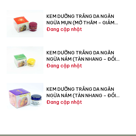
KEM DƯỠNG TRẮNG DA NGĂN
NGỪA MỤN (MỜ THÂM – GIẢM
SẸO) 12G
Đang cập nhật
KEM DƯỠNG TRẮNG DA NGĂN
NGỪA NÁM (TÀN NHANG – ĐỒI
MỒI) 15G
Đang cập nhật
KEM DƯỠNG TRẮNG DA NGĂN
NGỪA NÁM (TÀN NHANG – ĐỒI
MỒI) 40G
Đang cập nhật