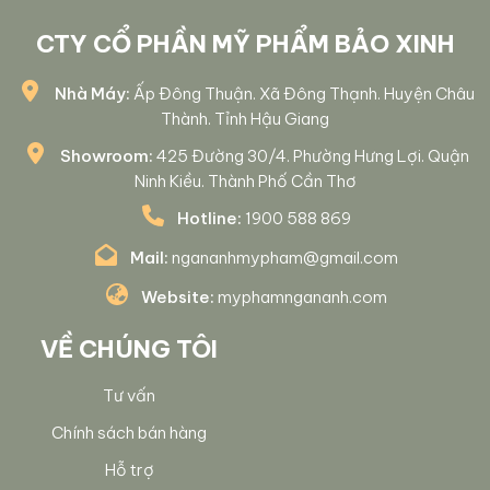
CTY CỔ PHẦN MỸ PHẨM BẢO XINH
Nhà Máy:
Ấp Đông Thuận. Xã Đông Thạnh. Huyện Châu
Thành. Tỉnh Hậu Giang
Showroom:
425 Đường 30/4. Phường Hưng Lợi. Quận
Ninh Kiều. Thành Phố Cần Thơ
Hotline:
1900 588 869
Mail:
ngananhmypham@gmail.com
Website:
myphamngananh.com
VỀ CHÚNG TÔI
Tư vấn
Chính sách bán hàng
Hỗ trợ