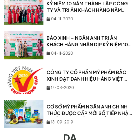
KỶ NIỆM 10 NĂM THÀNH LẬP CÔNG
TY VÀ TRI ÂN KHÁCH HÀNG NĂM
2020
04-11-2020
BẢO XINH – NGÂN ANH TRI ÂN
KHÁCH HÀNG NHÂN DỊP KỶ NIỆM 10
NĂM THÀNH LẬP
04-11-2020
CÔNG TY CỔ PHẦN MỸ PHẨM BẢO
XINH ĐẠT DANH HIỆU HÀNG VIỆT
NAM CHẤT LƯỢNG CAO
17-03-2020
CƠ SỞ MỸ PHẨM NGÂN ANH CHÍNH
THỨC ĐƯỢC CẤP MỚI SỐ TIẾP NHẬN
PHIẾU CÔNG BỐ SẢN PHẨM
13-09-2019
DA