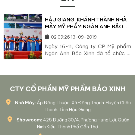
HẬU GIANG: KHÁNH THÀNH NHÀ
MÁY MỸ PHẨM NGÂN ANH BẢO
XINH
02:09:26 13-09-2019
Ngày 16-11, Công ty CP Mỹ phẩm
Ngân Anh Bảo Xinh đã tổ chức lễ
khánh thành Nhà máy sản xuất mỹ
phẩm Ngân Anh Bảo Xinh và nhận
giấy chứng nhận nhà máy đủ điều
kiện sản xuất mỹ phẩm. Lãnh đạo
công ty và đại diện Sở Y tế tỉnh Hậu
CTY CỔ PHẦN MỸ PHẨM BẢO XINH
Giang cắt […]
Nhà Máy:
Ấp Đông Thuận. Xã Đông Thạnh. Huyện Châu
Thành. Tỉnh Hậu Giang
Showroom:
425 Đường 30/4. Phường Hưng Lợi. Quận
Ninh Kiều. Thành Phố Cần Thơ