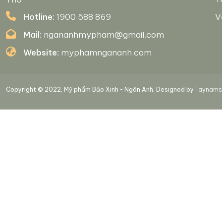
Hotline:
1900 588 869
V
Mail:
ngananhmypham@gmail.com
Website:
myphamngananh.com
Copyright © 2022, Mỹ phẩm Bảo Xinh - Ngân Anh, Designed by
Taynamso