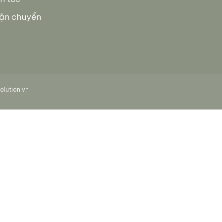
ận chuyển
lution.vn