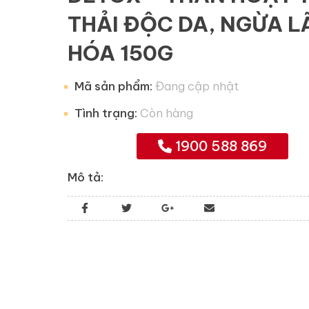
THẢI ĐỘC DA, NGỪA L
HÓA 150G
Mã sản phẩm:
Đang cập nhật
Tình trạng:
Còn hàng
1900 588 869
Mô tả: