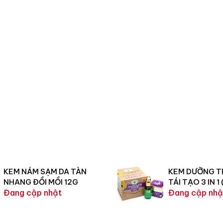
KEM NÁM SẠM DA TÀN
KEM DƯỠNG T
NHANG ĐỒI MỒI 12G
TÁI TẠO 3 IN 1
Đang cập nhật
Đang cập nhậ