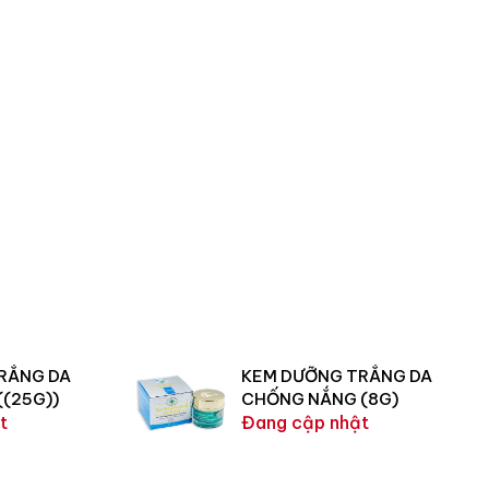
RẮNG DA
KEM DƯỠNG TRẮNG DA
 ((25G))
CHỐNG NẮNG (8G)
t
Đang cập nhật