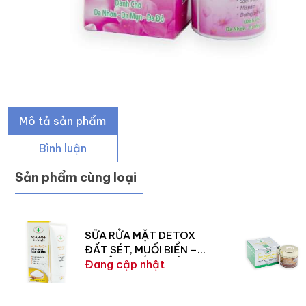
Mô tả sản phẩm
Bình luận
Sản phẩm cùng loại
SỮA RỬA MẶT DETOX
ĐẤT SÉT, MUỐI BIỂN –
GIỮ ẨM, TRẮNG HỒNG DA
Đang cập nhật
100G