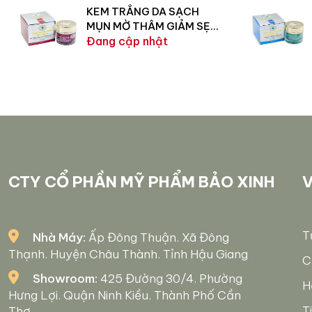
KEM TRẮNG DA SẠCH
MỤN MỜ THÂM GIẢM SẸO
18G
Đang cập nhật
CTY CỔ PHẦN MỸ PHẨM BẢO XINH
V
T
Nhà Máy:
Ấp Đông Thuận. Xã Đông
Thạnh. Huyện Châu Thành. Tỉnh Hậu Giang
C
Showroom:
425 Đường 30/4. Phường
H
Hưng Lợi. Quận Ninh Kiều. Thành Phố Cần
T
Thơ