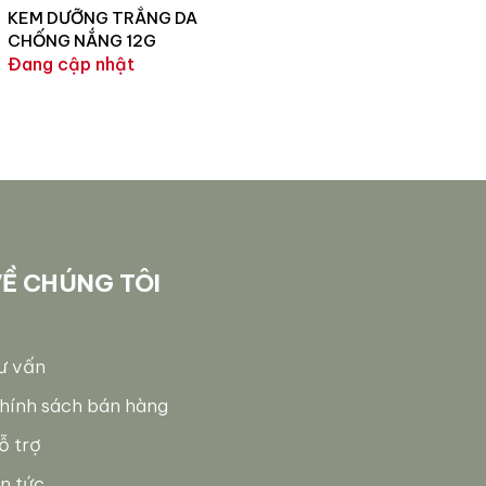
KEM DƯỠNG TRẮNG DA
CHỐNG NẮNG 12G
Đang cập nhật
Ề CHÚNG TÔI
ư vấn
hính sách bán hàng
ỗ trợ
in tức