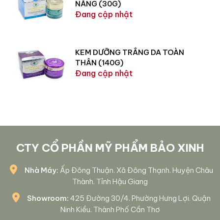
NẮNG (30G)
Đang cập nhật
KEM DƯỠNG TRẮNG DA TOÀN
THÂN (140G)
Đang cập nhật
CTY CỔ PHẦN MỸ PHẨM BẢO XINH
Nhà Máy:
Ấp Đông Thuận. Xã Đông Thạnh. Huyện Châu
Thành. Tỉnh Hậu Giang
Showroom:
425 Đường 30/4. Phường Hưng Lợi. Quận
Ninh Kiều. Thành Phố Cần Thơ