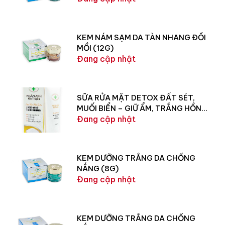
KEM NÁM SẠM DA TÀN NHANG ĐỒI
MỒI (12G)
Đang cập nhật
SỮA RỬA MẶT DETOX ĐẤT SÉT,
MUỐI BIỂN – GIỮ ẨM, TRẮNG HỒNG
DA (100G)
Đang cập nhật
KEM DƯỠNG TRẮNG DA CHỐNG
NẮNG (8G)
Đang cập nhật
KEM DƯỠNG TRẮNG DA CHỐNG