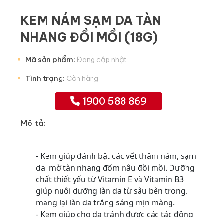
KEM NÁM SẠM DA TÀN
NHANG ĐỒI MỒI (18G)
Mã sản phẩm:
Đang cập nhật
Tình trạng:
Còn hàng
1900 588 869
Mô tả:
- Kem giúp đánh bật các vết thâm nám, sạm
da, mờ tàn nhang đốm nâu đồi mồi. Dưỡn
g
chất thiết yếu từ Vitamin E và Vitamin B3
giúp nuôi dưỡng làn da từ sâu bên trong,
mang lại làn da trắng sáng mịn màng.
- Kem giúp cho da tránh được các tác động