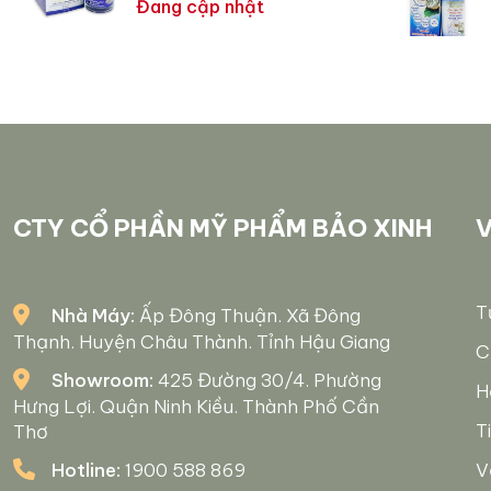
Đang cập nhật
CTY CỔ PHẦN MỸ PHẨM BẢO XINH
V
T
Nhà Máy:
Ấp Đông Thuận. Xã Đông
Thạnh. Huyện Châu Thành. Tỉnh Hậu Giang
C
Showroom:
425 Đường 30/4. Phường
H
Hưng Lợi. Quận Ninh Kiều. Thành Phố Cần
T
Thơ
Hotline:
1900 588 869
V