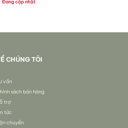
MUỐI BIỂN, SẠCH NÁM,
Đang cập nhật
TRẮNG DA 150G
Ề CHÚNG TÔI
ư vấn
hính sách bán hàng
ỗ trợ
in tức
ận chuyển