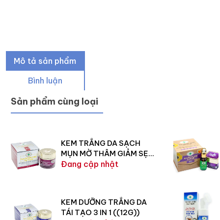
Mô tả sản phẩm
Bình luận
Sản phẩm cùng loại
KEM TRẮNG DA SẠCH
MỤN MỜ THÂM GIẢM SẸO
30G
Đang cập nhật
KEM DƯỠNG TRẮNG DA
TÁI TẠO 3 IN 1 ((12G))