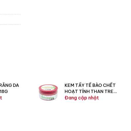
RẮNG DA
KEM TẨY TẾ BÀO CHẾT
18G
HOẠT TÍNH THAN TRE
t
150G
Đang cập nhật