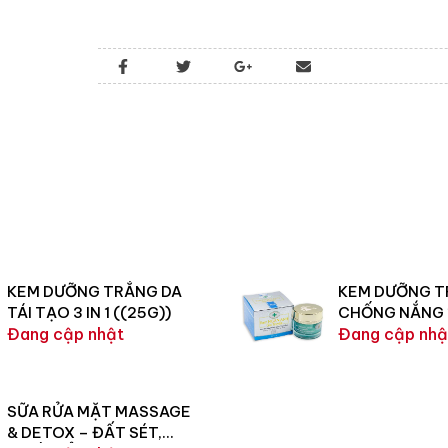
KEM DƯỠNG TRẮNG DA
KEM DƯỠNG T
TÁI TẠO 3 IN 1 ((25G))
CHỐNG NẮNG 
Đang cập nhật
Đang cập nhậ
SỮA RỬA MẶT MASSAGE
& DETOX – ĐẤT SÉT,