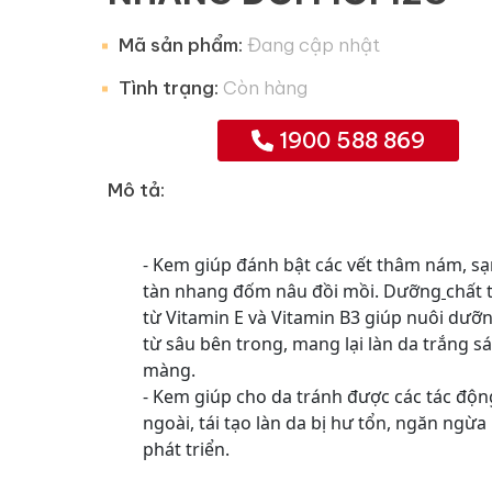
Mã sản phẩm:
Đang cập nhật
Tình trạng:
Còn hàng
1900 588 869
Mô tả:
- Kem giúp đánh bật các vết thâm nám, s
tàn nhang đốm nâu đồi mồi. Dưỡn
g
chất 
từ Vitamin E và Vitamin B3 giúp nuôi dưỡn
từ sâu bên trong, mang lại làn da trắng s
màng.
- Kem giúp cho da tránh được các tác độn
ngoài, tái tạo làn da bị hư tổn, ngăn ngừ
phát triển.