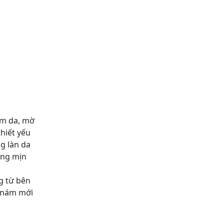
ạm da, mờ
thiết yếu
g làn da
áng mịn
g từ bên
a nám mới