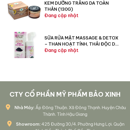
KEM DƯỠNG TRẮNG DA TOÀN
THÂN (130G)
Đang cập nhật
SỮA RỬA MẶT MASSAGE & DETOX
– THAN HOẠT TÍNH, THẢI ĐỘC DA,
NGỪA LÃO HÓA (150G)
Đang cập nhật
CTY CỔ PHẦN MỸ PHẨM BẢO XINH
Nhà Máy:
Ấp Đông Thuận. Xã Đông Thạnh. Huyện Châu
Thành. Tỉnh Hậu Giang
Showroom:
425 Đường 30/4. Phường Hưng Lợi. Quận