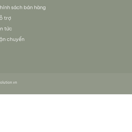
hính sách bán hàng
ỗ trợ
in tức
ận chuyển
lution.vn