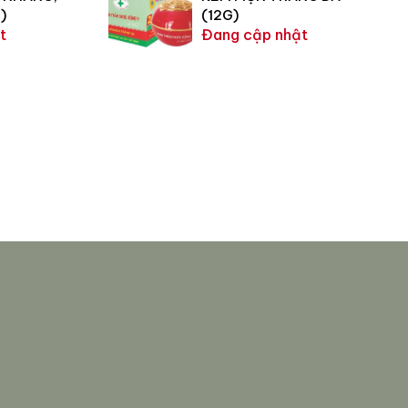
)
(12G)
t
Đang cập nhật