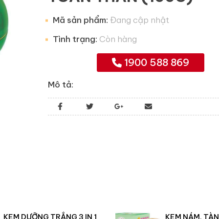
Mã sản phẩm:
Đang cập nhật
Tình trạng:
Còn hàng
1900 588 869
Mô tả:
KEM DƯỠNG TRẮNG 3 IN 1
KEM NÁM, TÀN