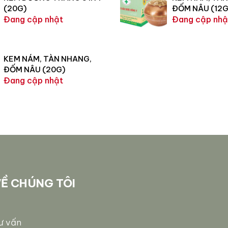
(20G)
ĐỐM NÂU (12G
Đang cập nhật
Đang cập nhậ
KEM NÁM, TÀN NHANG,
ĐỐM NÂU (20G)
Đang cập nhật
Ề CHÚNG TÔI
ư vấn