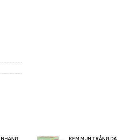
 NHANG,
KEM MỤN TRẮNG DA