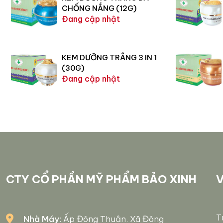
CHỐNG NẮNG (12G)
Đang cập nhật
KEM DƯỠNG TRẮNG 3 IN 1
(30G)
Đang cập nhật
CTY CỔ PHẦN MỸ PHẨM BẢO XINH
V
T
Nhà Máy:
Ấp Đông Thuận. Xã Đông