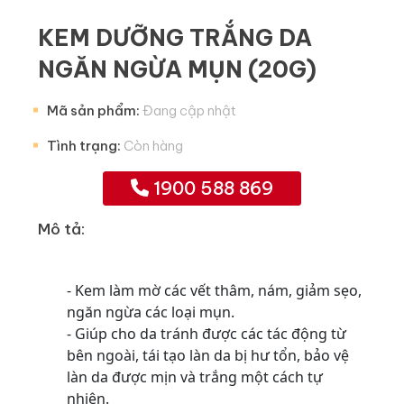
KEM DƯỠNG TRẮNG DA
NGĂN NGỪA MỤN (20G)
Mã sản phẩm:
Đang cập nhật
Tình trạng:
Còn hàng
1900 588 869
Mô tả:
- Kem làm mờ các vết thâm, nám, giảm sẹo,
ngăn ngừa các loại mụn.
- Giúp cho da tránh được các tác động từ
bên ngoài, tái tạo làn da bị hư tổn, bảo vệ
làn da được mịn và trắng một cách tự
nhiên.