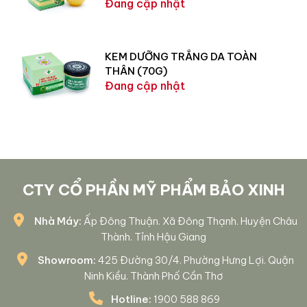
Đang cập nhật
KEM DƯỠNG TRẮNG DA TOÀN
THÂN (70G)
Đang cập nhật
CTY CỔ PHẦN MỸ PHẨM BẢO XINH
Nhà Máy:
Ấp Đông Thuận. Xã Đông Thạnh. Huyện Châu
Thành. Tỉnh Hậu Giang
Showroom:
425 Đường 30/4. Phường Hưng Lợi. Quận
Ninh Kiều. Thành Phố Cần Thơ
Hotline:
1900 588 869